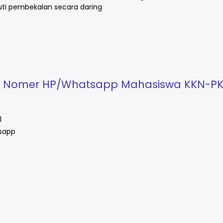
uti pembekalan secara daring
an Nomer HP/Whatsapp Mahasiswa KKN-P
1
sapp