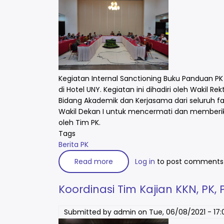
Kegiatan Internal Sanctioning Buku Panduan PK
di Hotel UNY.⁣ Kegiatan ini dihadiri oleh Wakil
Bidang Akademik dan Kerjasama dari seluruh f
Wakil Dekan I untuk mencermati dan memberik
oleh Tim PK.
Tags
Berita PK
Read more
about
Log in
to post comments
Internal
Sanctioning
Buku
Koordinasi Tim Kajian KKN, PK, 
Panduan
PK
Tahun
2021
Submitted by
admin
on
Tue, 06/08/2021 - 17: