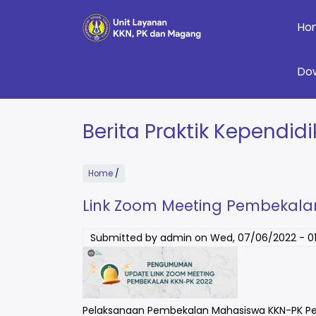
Skip
to
Ho
main
content
Do
Berita Praktik Kependid
Home
/
Link Zoom Meeting Pembekala
Submitted by
admin
on
Wed, 07/06/2022 - 01
Pelaksanaan Pembekalan Mahasiswa KKN-PK Per