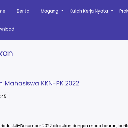
me
Berita
Magang
Kuliah Kerja Nyata
Pra
+
+
wnload
ikan
n Mahasiswa KKN-PK 2022
:45
iode Juli-Desember 2022 dilakukan dengan moda bauran, beriku