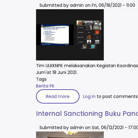
HP/Whatsapp
Mahasiswa
Submitted by
admin
on
Fri, 06/18/2021 - 11:00
KKN-
PK
Jul-
Des
2021
Tim ULKKNPK melaksanakan Kegiatan Koordinasi 
Jum'at 18 Juni 2021.
Tags
Berita PK
Read more
about
Log in
to post comments
Koordinasi
Tim
Kajian
Internal Sanctioning Buku Pa
PK
2021
Submitted by
admin
on
Sat, 06/12/2021 - 17:0