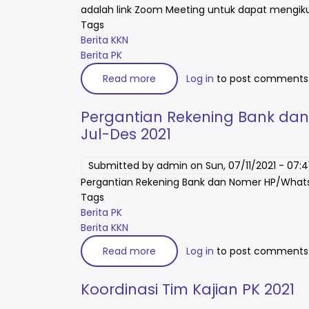
adalah link Zoom Meeting untuk dapat mengik
Tags
Berita KKN
Berita PK
Read more
about
Log in
to post comments
Link
Zoom
Meeting
Pergantian Rekening Bank d
Pembekalan
Mahasiswa
Jul-Des 2021
KKN-
PK
2022
Submitted by
admin
on
Sun, 07/11/2021 - 07:4
Pergantian Rekening Bank dan Nomer HP/What
Tags
Berita PK
Berita KKN
Read more
about
Log in
to post comments
Pergantian
Rekening
Bank
Koordinasi Tim Kajian PK 2021
dan
Nomer