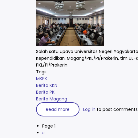
Salah satu upaya Universitas Negeri Yogyakarta
Kependidikan, Magang/PKL/PI/Prakerin, tim UL-
PKL/PI/Prakerin
Tags
MKPK
Berita KKN
Berita PK
Berita Magang
Read more
about
Log in
to post comments
Koordinasi
Tim
Kajian
Page 1
KKN,
Pagination
PK,
Next
››
PKL/PI/Prakerin