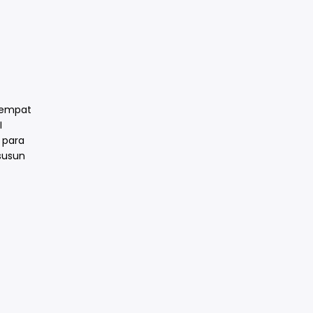
rtempat
I
 para
susun