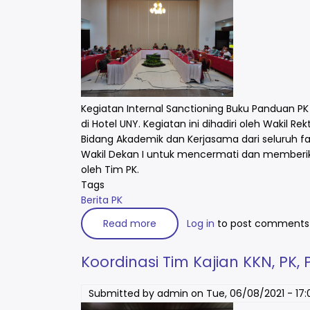
Kegiatan Internal Sanctioning Buku Panduan PK
di Hotel UNY.⁣ Kegiatan ini dihadiri oleh Wakil
Bidang Akademik dan Kerjasama dari seluruh f
Wakil Dekan I untuk mencermati dan memberik
oleh Tim PK.
Tags
Berita PK
Read more
about
Log in
to post comments
Internal
Sanctioning
Buku
Koordinasi Tim Kajian KKN, PK, 
Panduan
PK
Tahun
2021
Submitted by
admin
on
Tue, 06/08/2021 - 17: