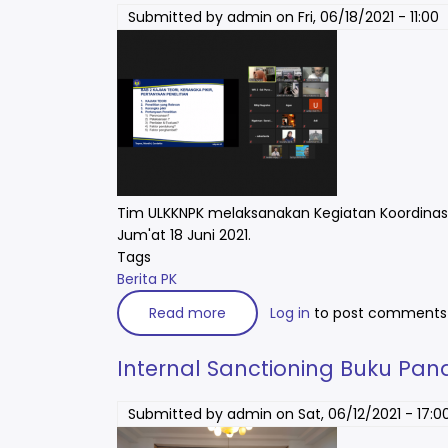
HP/Whatsapp
Mahasiswa
Submitted by
admin
on
Fri, 06/18/2021 - 11:00
KKN-
PK
Jul-
Des
2021
Tim ULKKNPK melaksanakan Kegiatan Koordinasi 
Jum'at 18 Juni 2021.
Tags
Berita PK
Read more
about
Log in
to post comments
Koordinasi
Tim
Kajian
Internal Sanctioning Buku Pa
PK
2021
Submitted by
admin
on
Sat, 06/12/2021 - 17:0