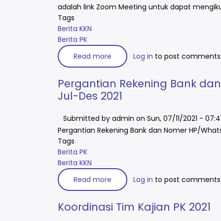
adalah link Zoom Meeting untuk dapat mengik
Tags
Berita KKN
Berita PK
Read more
about
Log in
to post comments
Link
Zoom
Meeting
Pergantian Rekening Bank d
Pembekalan
Mahasiswa
Jul-Des 2021
KKN-
PK
2022
Submitted by
admin
on
Sun, 07/11/2021 - 07:4
Pergantian Rekening Bank dan Nomer HP/What
Tags
Berita PK
Berita KKN
Read more
about
Log in
to post comments
Pergantian
Rekening
Bank
Koordinasi Tim Kajian PK 2021
dan
Nomer