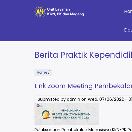
Skip
to
Ho
main
content
Do
Berita Praktik Kependid
Home
/
Link Zoom Meeting Pembekala
Submitted by
admin
on
Wed, 07/06/2022 - 01
Pelaksanaan Pembekalan Mahasiswa KKN-PK Per