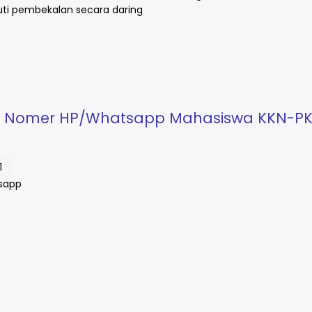
uti pembekalan secara daring
an Nomer HP/Whatsapp Mahasiswa KKN-P
1
sapp