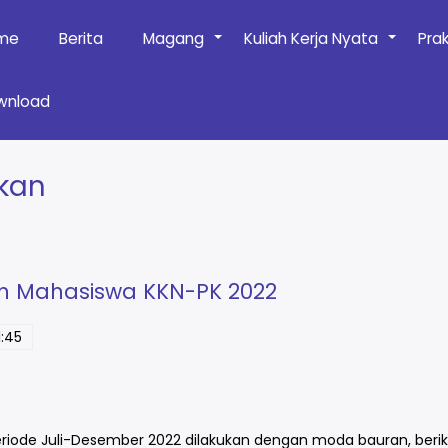
me
Berita
Magang
Kuliah Kerja Nyata
Pra
+
+
wnload
ikan
n Mahasiswa KKN-PK 2022
:45
iode Juli-Desember 2022 dilakukan dengan moda bauran, beriku