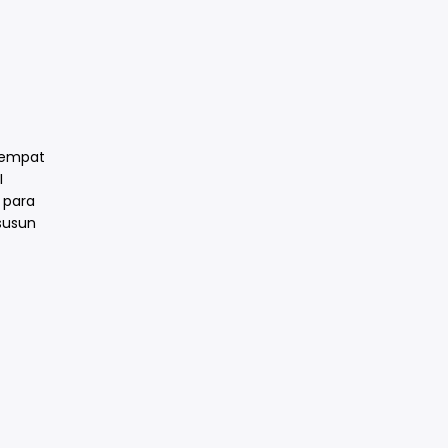
rtempat
I
 para
susun