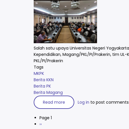
Salah satu upaya Universitas Negeri Yogyakarta
Kependidikan, Magang/PKL/PI/Prakerin, tim UL-
PKL/PI/Prakerin
Tags
MKPK
Berita KKN
Berita PK
Berita Magang
Read more
about
Log in
to post comments
Koordinasi
Tim
Kajian
Page 1
KKN,
Pagination
PK,
Next
››
PKL/PI/Prakerin